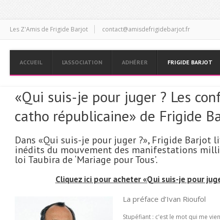
Les Z'Amis de Frigide Barjot
contact@amisdefrigidebarjot.fr
ACCUEIL
L’ASSOCIATION
ADHÉRER
FRIGIDE BARJOT
«Qui suis-je pour juger ? Les con
catho républicaine» de Frigide Ba
Dans «Qui suis-je pour juger ?», Frigide Barjot l
inédits du mouvement des manifestations milli
loi Taubira de ‘
Mariage pour Tous’
.
Cliquez ici pour acheter «Qui suis-je pour jug
La préface d’Ivan Rioufol
Stupéfiant : c'est le mot qui me vien