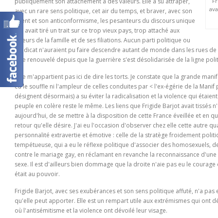
publiquement son attachement à des valeurs. Elle a su attraper,
Fr
ava
avec un rare sens politique, cet air du temps, et braver, avec son
talent et son anticonformisme, les pesanteurs du discours unique
qui avait tiré un trait sur ce trop vieux pays, trop attaché aux
valeurs de la famille et de ses filiations. Aucun parti politique ou
syndicat n'auraient pu faire descendre autant de monde dans les rues de P
être renouvelé depuis que la guerrière s'est désolidarisée de la ligne poli
Il ne m'appartient pas ici de dire les torts. Je constate que la grande manif
eu le souffle ni l'ampleur de celles conduites par < l'ex-égérie de la Mani
désignent désormais) a su éviter la radicalisation et la violence qui étai
peuple en colère reste le même. Les liens que Frigide Barjot avait tissés n'
aujourd'hui, de se mettre à la disposition de cette France éveillée et en qu
retour qu'elle désire. J'ai eu l'occasion d'observer chez elle cette autre qu
personnalité extravertie et émotive : celle de la stratège froidement politiq
tempétueuse, qui a eu le réflexe politique d'associer des homosexuels, 
contre le mariage gay, en réclamant en revanche la reconnaissance d'une
sexe. Il est d'ailleurs bien dommage que la droite n'aie pas eu le courage 
était au pouvoir.
Frigide Barjot, avec ses exubérances et son sens politique affuté, n'a pas 
qu'elle peut apporter. Elle est un rempart utile aux extrémismes qui ont dé
où l'antisémitisme et la violence ont dévoilé leur visage.