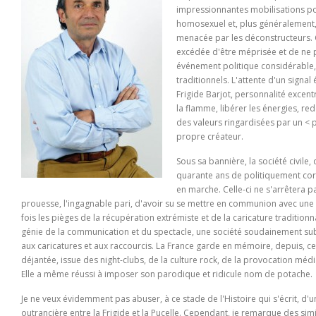
impressionnantes mobilisations po
homosexuel et, plus généralement, p
menacée par les déconstructeurs. C
excédée d'être méprisée et de ne 
événement politique considérable,
traditionnels. L'attente d'un signal é
Frigide Barjot, personnalité excen
la flamme, libérer les énergies, re
des valeurs ringardisées par un <
propre créateur.
Sous sa bannière, la société civile,
quarante ans de politiquement corr
en marche. Celle-ci ne s'arrêtera pas
prouesse, l'ingagnable pari, d'avoir su se mettre en communion avec une Fr
fois les pièges de la récupération extrémiste et de la caricature traditionna
génie de la communication et du spectacle, une société soudainement subv
aux caricatures et aux raccourcis. La France garde en mémoire, depuis, cet
déjantée, issue des night-clubs, de la culture rock, de la provocation média
Elle a même réussi à imposer son parodique et ridicule nom de potache.
Je ne veux évidemment pas abuser, à ce stade de l'Histoire qui s'écrit,
outrancière entre la Frigide et la Pucelle. Cependant, je remarque des sim