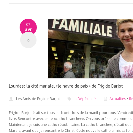
07
avr
0
Lourdes: la cité mariale, «le havre de paix» de Frigide Barjot
Les Amis de Frigide Barjot
LaDépêche.fr
Actualités
•
Re
Frigide Barjot était sur tous les fronts lors de la manif pour tous. Vendred
livre. Rencontre avec cette «catho branchée». On vous présente comme un
Maintenant, je suis une catho républicaine. La catho branchée, c'était quand
Marais, avant que je rencontre le Christ. Cette nouvelle catho a mis sa foi 