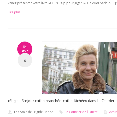
venez présenter votre livre «Qui suis-je pour juger ?». De quoi parle-t-il ? J'a
Lire plus...
04
avr
0
«Frigide Barjot : catho branchée, catho lâchée» dans le Courrier 
Les Amis de Frigide Barjot
Le Courrier de l'Ouest
Actua