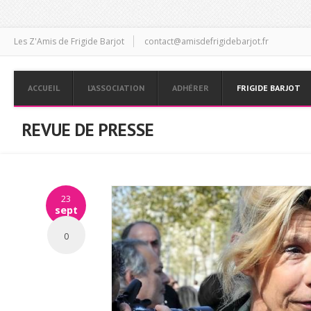
Les Z'Amis de Frigide Barjot
contact@amisdefrigidebarjot.fr
ACCUEIL
L’ASSOCIATION
ADHÉRER
FRIGIDE BARJOT
REVUE DE PRESSE
23
sept
0