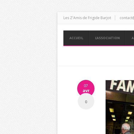
Les Z'Amis de Frigide Barjot
contact@
ACCUEIL
L’ASSOCIATION
A
07
avr
0