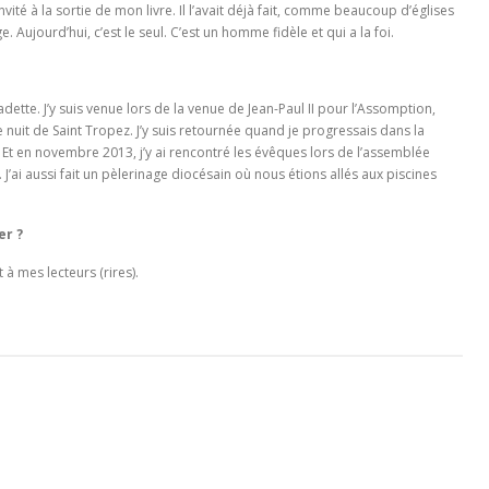
vité à la sortie de mon livre. Il l’avait déjà fait, comme beaucoup d’églises
 Aujourd’hui, c’est le seul. C’est un homme fidèle et qui a la foi.
dette. J’y suis venue lors de la venue de Jean-Paul II pour l’Assomption,
 nuit de Saint Tropez. J’y suis retournée quand je progressais dans la
 Et en novembre 2013, j’y ai rencontré les évêques lors de l’assemblée
. J’ai aussi fait un pèlerinage diocésain où nous étions allés aux piscines
er ?
 à mes lecteurs (rires).