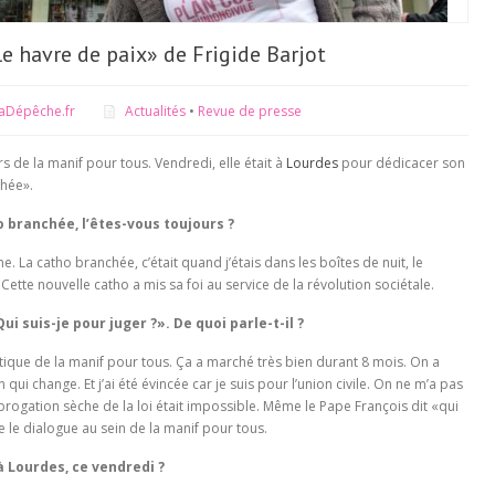
«le havre de paix» de Frigide Barjot
aDépêche.fr
Actualités
•
Revue de presse
ors de la manif pour tous. Vendredi, elle était à
Lourdes
pour dédicacer son
chée».
branchée, l’êtes-vous toujours ?
e. La catho branchée, c’était quand j’étais dans les boîtes de nuit, le
 Cette nouvelle catho a mis sa foi au service de la révolution sociétale.
i suis-je pour juger ?». De quoi parle-t-il ?
atique de la manif pour tous. Ça a marché très bien durant 8 mois. On a
n qui change. Et j’ai été évincée car je suis pour l’union civile. On ne m’a pas
abrogation sèche de la loi était impossible. Même le Pape François dit «qui
e le dialogue au sein de la manif pour tous.
à Lourdes, ce vendredi ?