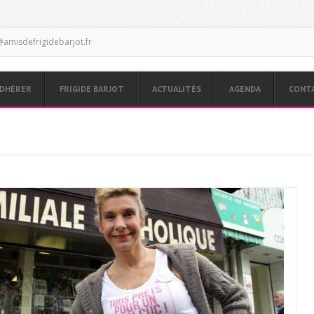
amisdefrigidebarjot.fr
DHÉRER
FRIGIDE BARJOT
ACTUALITÉS
AGENDA
CONT