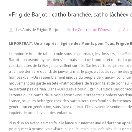
«Frigide Barjot : catho branchée, catho lâchée» 
Les Amis de Frigide Barjot
Le Courrier de l'Ouest
Actua
LE PORTRAIT. Un an après, l'égérie des Manifs pour Tous, Frigide 
Le moindre bout de table croule sous les journaux, les dossiers, les affich
Barjot – un pseudonyme, bien sûr – mais aussi de boudoir et de studio p
ces statuettes de la Vierge qui veillent sur elle. Sur les cartons qui s'emp
à l'année dernière quand, de janvier à mai, le pays a vécu au rythme des
homosexuel. «
Un rassemblement unique du peuple de France
», continue
mouvement qui garde en tête «l'atmosphère de fraternité et de bonheur» 
ne partent pas de rien. Dans «Qui suis-je pour juger ?», Frigide Barjot ra
l'attente d'une partie de la population : «
Pour présenter Confessions d'une
France, toujours hébergée chez des particuliers. Des familles chrétiennes 
génération en génération, sans faire de bruit. Elles avaient le sentiment de
inquiétude pour l'avenir des enfants
».
Plus d'un an avant les manifs, elle lance sur internet une déclaration app
politique et à promouvoir «
l'accueil de l'humain le plus faible
». Puis dema