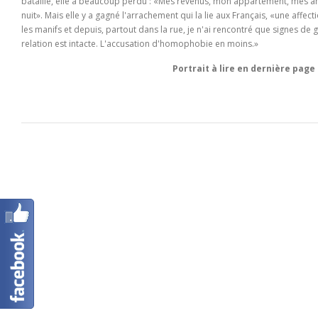
bataille, elle a beaucoup perdu : «
Mes revenus, mon appartement, mes ami
nuit
». Mais elle y a gagné l'arrachement qui la lie aux Français, «
une affect
les manifs et depuis, partout dans la rue, je n'ai rencontré que signes de g
relation est intacte. L'accusation d'homophobie en moins.
»
Portrait à lire en dernière page