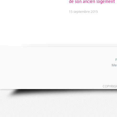
de son ancien logement
15 septembre 2015
F
Men
COPYRIG