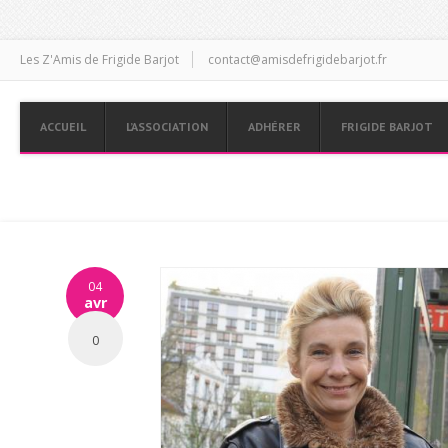
Les Z'Amis de Frigide Barjot
contact@amisdefrigidebarjot.fr
ACCUEIL
L’ASSOCIATION
ADHÉRER
FRIGIDE BARJOT
04
avr
0