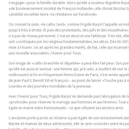
s'engager «pour la famille durable. Alors qu'elle a soutenu Ségolène Roy
«de bouleversement sociétal de François Hollande», elle choisit Nicolas Sa
candidat socialiste lance «
la résistance sur Facebook
».
On connait la suite, «le catho land», comme Frigide Barjot l'appelle va m
jusqu'à très à droite. Et puis des protestants, des juifs et des musulmans
n'a pas de réseau personnel. C'est un atout et une faiblesse. Très vite, ell
soit «
confisquée par les religieux fondamentalistes, les ultras. Dès fin 20
mise à l'écart
». Un an après les grandes manifs, de fait, celle qui incarnai
une nouvelle association, l'Avenir pour Tous.
Son image de «catho branchée et déjantée» a peut-être fait peur. Son par
qu'elle est aussi et surtout : une femme qui, pré-ado, a souffert de voir l
redécouvert la foi en fréquentant Notre-Dame de Paris, s'est sentie appel
de Jean-Paul II, Benoît XVI et François – au point de lancer «Touche pas 
Lourdes et des Journées mondiales de la jeunesse.
Avec l'Avenir pour Tous, Frigide Barjot ne demande pas l'abrogation de la 
«
profonde
» pour réserver le mariage aux hommes et aux femmes. Tout en o
égale en mairie entre homosexuels – ce que refusent ses anciens amis.
L'ancienne porte-parole se réclame à part égale de son enracinement dans 
Mariée et maman de deux adolescents, elle se sent «coincée» entre les ju