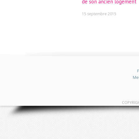
de son ancien logement
15 septembre 2015
F
Men
COPYRIG