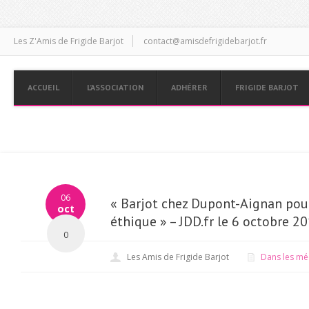
Les Z'Amis de Frigide Barjot
contact@amisdefrigidebarjot.fr
ACCUEIL
L’ASSOCIATION
ADHÉRER
FRIGIDE BARJOT
06
« Barjot chez Dupont-Aignan pour 
oct
éthique » – JDD.fr le 6 octobre 2
0
Les Amis de Frigide Barjot
Dans les mé