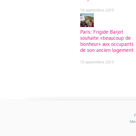
18 septembre 2015
Paris: Frigide Barjot
souhaite «beaucoup de
bonheur» aux occupants
de son ancien logement
15 septembre 2015
F
Men