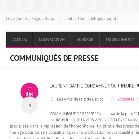
Les Z'Amis de Frigide Barjot
contact@amisdefrigidebarjot.fr
ACCUEIL
L’ASSOCIATION
ADHÉRER
FRIGIDE BARJOT
COMMUNIQUÉS DE PRESSE
LAURENT BAFFIE CONDAMNÉ POUR INJURE P
23
déc
Les Amis de Frigide Barjot
Actualités
•
0
COMMUNIQUÉ DE PRESSE "Elle est partie la pute
INJURE PUBLIQUE ENVERS VIRGINIE TELLENNE La XVII
spécialisée dans la répression de l'homophobie, a jugé que "les prises de 
mariage pour tous ne constituent pas une provocation pouvant justifier la 
Laurent Baffie insulte Frigide... par lefigaro Paris, vendredi ...