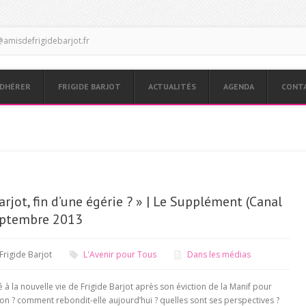
amisdefrigidebarjot.fr
DHÉRER
FRIGIDE BARJOT
ACTUALITÉS
AGENDA
CONT
arjot, fin d’une égérie ? » | Le Supplément (Canal
eptembre 2013
Frigide Barjot
L'Avenir pour Tous
Dans les médias
é à la nouvelle vie de Frigide Barjot après son éviction de la Manif pour
ion ? comment rebondit-elle aujourd’hui ? quelles sont ses perspectives ?