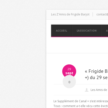
Les Z'Amis de Frigide Barjot
contact@
ACCUEIL
L’ASSOCIATION
A
29
« Frigide B
sept
+) du 29 s
0
Les Amis de 
Le Supplément
de Canal + s’est intéress
Tous : comment a-t-elle vécu cette évict